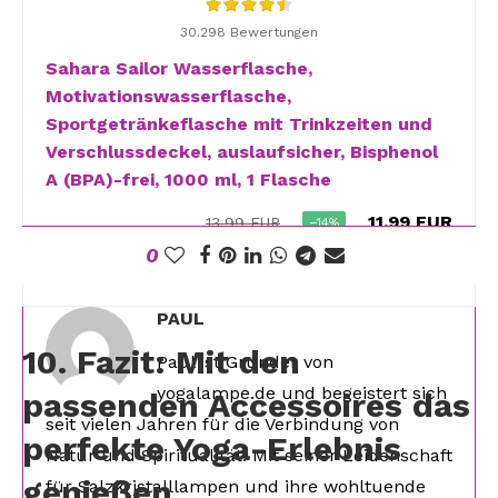
30.298 Bewertungen
Sahara Sailor Wasserflasche,
Motivationswasserflasche,
Sportgetränkeflasche mit Trinkzeiten und
Verschlussdeckel, auslaufsicher, Bisphenol
A (BPA)-frei, 1000 ml, 1 Flasche
11,99 EUR
13,99 EUR
−14%
0
Zum Angebot
PAUL
10. Fazit: Mit den
Paul ist Gründer von
yogalampe.de und begeistert sich
passenden Accessoires das
seit vielen Jahren für die Verbindung von
perfekte Yoga-Erlebnis
Natur und Spiritualität. Mit seiner Leidenschaft
genießen
für Salzkristalllampen und ihre wohltuende