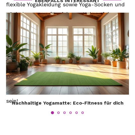
EBENFALLS INTERESSANT
flexible Yogakleidung sowie Yoga-Socken und
-Schuhe sorgen für sicheren Halt auf der
Matte. Musik oder Meditations-Apps schaffen
die richtige Atmosphäre im Raum, während
Aromatherapie Entspannung pur während des
Trainings bietet. Hydration ist wichtig beim
Yoga, daher empfiehlt es sich immer eine
Wasserflasche mit Trinkverschluss dabei zu
haben. Mit den passenden Accessoires wird
dein nächstes Yoga-Erlebnis unvergesslich
sein!
Nachhaltige Yogamatte: Eco-Fitness für dich