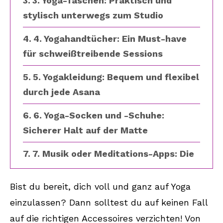
3. Yoga-Taschen: Praktisch und
stylisch unterwegs zum Studio
4. Yogahandtücher: Ein Must-have
für schweißtreibende Sessions
5. Yogakleidung: Bequem und flexibel
durch jede Asana
6. Yoga-Socken und -Schuhe:
Sicherer Halt auf der Matte
7. Musik oder Meditations-Apps: Die
richtige Atmosphäre schaffen
Bist du bereit, dich voll und ganz auf Yoga
8. Aromatherapie im Yoga-Raum:
einzulassen? Dann solltest du auf keinen Fall
Entspannung pur während des
auf die richtigen Accessoires verzichten! Von
Trainings