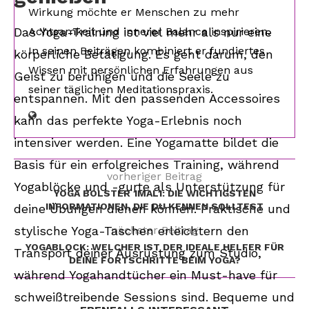
Wirkung möchte er Menschen zu mehr
Das Yoga-Training ist viel mehr als nur eine
Achtsamkeit und innerer Balance inspirieren.
In seinen Beiträgen kombiniert er fundiertes
körperliche Betätigung. Es geht darum, den
Wissen mit persönlichen Erfahrungen aus
Geist zu beruhigen und die Seele zu
seiner täglichen Meditationspraxis.
entspannen. Mit den passenden Accessoires
kann das perfekte Yoga-Erlebnis noch
intensiver werden. Eine Yogamatte bildet die
Basis für ein erfolgreiches Training, während
vorheriger Beitrag
Yogablöcke und -gurte als Unterstützung für
YOGA BOLSTER 1MAL1: DIE WICHTIGSTEN
INFORMATIONEN, DIE DU KENNEN SOLLTEST
deine Übungen dienen können. Praktische und
stylische Yoga-Taschen erleichtern den
nächster Beitrag
YOGABLOCK: WELCHER IST DER IDEALE HELFER FÜR
Transport deiner Ausrüstung zum Studio,
DEINE FORTSCHRITTE BEIM YOGA?
während Yogahandtücher ein Must-have für
schweißtreibende Sessions sind. Bequeme und