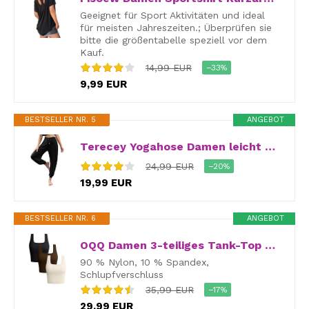
Geeignet für Sport Aktivitäten und ideal
für meisten Jahreszeiten.; Überprüfen sie
bitte die größentabelle speziell vor dem
Kauf.
14,99 EUR
−33%
9,99 EUR
BESTSELLER NR. 5
ANGEBOT
Terecey Yogahose Damen leicht und luftig für Jogging und Alltag
24,99 EUR
−20%
19,99 EUR
BESTSELLER NR. 6
ANGEBOT
OQQ Damen 3-teiliges Tank-Top Gerippt Nahtlos Workout-Shirts Yoga Bauchfreies Top Schwarz Kaffee Beige
90 % Nylon, 10 % Spandex,
Schlupfverschluss
35,99 EUR
−17%
29,99 EUR