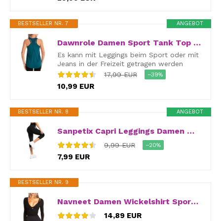
BESTSELLER NR. 7
ANGEBOT
Dawnrole Damen Sport Tank Top Ärmelloses Fitness Top Yoga Oberteile
Es kann mit Leggings beim Sport oder mit
Jeans in der Freizeit getragen werden
17,99 EUR
−39%
10,99 EUR
BESTSELLER NR. 8
ANGEBOT
Sanpetix Capri Leggings Damen mit Taschen, Sport Leggings Damen 3/4 mit Taschen für Yoga Schwarz 1 Pack LXL
9,99 EUR
−20%
7,99 EUR
BESTSELLER NR. 9
Navneet Damen Wickelshirt Sport Yoga Oberteil Langarm Eng Y2K Pilates Ballet Wrap Tops Bolero Herbst Kleidung Schwarz M
14,89 EUR