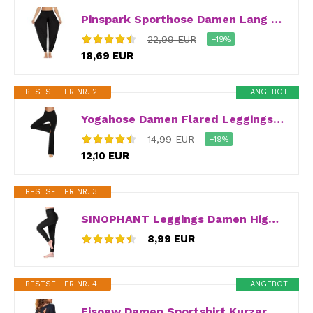
Pinspark Sporthose Damen Lang Yogahose Haremshose Yoga Hose High Waist Pluderhose Jogginghose Große Größen Freizeithosen Schwarz M
22,99 EUR
−19%
18,69 EUR
BESTSELLER NR. 2
ANGEBOT
Yogahose Damen Flared Leggings Schlaghose Cross Waist Bootcut Hosen Damen Blickdicht Sporthose Jogginghose Jazzpants Sport Leggings Fitnesshose Stoffhose Laufhose Kleidung Damen(Schwarz,31″,M)
14,99 EUR
−19%
12,10 EUR
BESTSELLER NR. 3
SINOPHANT Leggings Damen High Waist – Blickdicht Leggins mit Bauchkontrolle für Sport Yoga Gym(1 Schwarz,L-XL)
8,99 EUR
BESTSELLER NR. 4
ANGEBOT
Fisoew Damen Sportshirt Kurzarm Fitness Sport Oberteile(Schwarz, S)