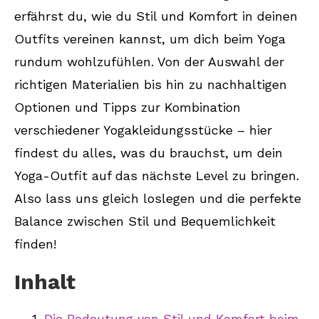
8. Pflegehinweise für lang
erfährst du, wie du Stil und Komfort in deinen
anhaltende Freude an deinen
Outfits vereinen kannst, um dich beim Yoga
Lieblings-Yogapieces
rundum wohlzufühlen. Von der Auswahl der
richtigen Materialien bis hin zu nachhaltigen
9. Fazit: Finde die perfekte Balance
Optionen und Tipps zur Kombination
zwischen Stil und Bequemlichkeit mit
deiner Yoga-Kleidung
verschiedener Yogakleidungsstücke – hier
findest du alles, was du brauchst, um dein
Yoga-Outfit auf das nächste Level zu bringen.
Also lass uns gleich loslegen und die perfekte
Balance zwischen Stil und Bequemlichkeit
finden!
Inhalt
Die Bedeutung von Stil und Komfort beim