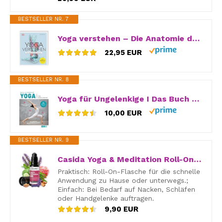
BESTSELLER NR. 7
Yoga verstehen – Die Anatomie der Yoga-Haltungen: Einzigartige Grafiken zu über 30 Yoga-Übungen verdeutlichen die Wirkung auf Körper und Geist (Die Anatomie verstehen)
22,95 EUR
BESTSELLER NR. 8
Yoga für Ungelenkige I Das Buch für Anfänger: In 3 Schritten zu mehr Beweglichkeit, Kraft und Entspannung | Mit Übungen für Körper und Geist
10,00 EUR
BESTSELLER NR. 9
Casida Yoga & Meditation Roll-On – mit Lavendel, Bergamotte, Sandelholz, Rosengeranie, Muskatellersalbei & Weihrauchöl – Ruhe & Balance – 10 ml – Duftöl, Ätherisches Öl für die Aromapflege unterwegs
Praktisch: Roll-On-Flasche für die schnelle
Anwendung zu Hause oder unterwegs.;
Einfach: Bei Bedarf auf Nacken, Schläfen
oder Handgelenke auftragen.
9,90 EUR