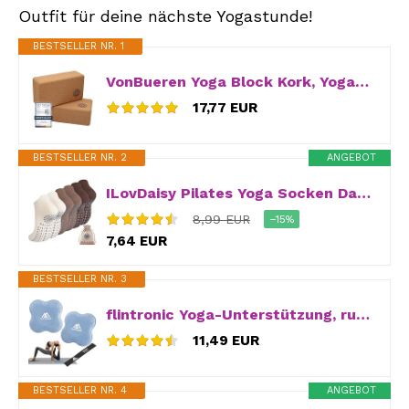
Outfit für deine nächste Yogastunde!
BESTSELLER NR. 1
VonBueren Yoga Block Kork, Yoga Block 2er Set, 22 x 12 x 7,5 cm, Yogablock
17,77 EUR
BESTSELLER NR. 2
ANGEBOT
ILovDaisy Pilates Yoga Socken Damen 39-42, Stoppersocken Rutschfeste Socken
8,99 EUR
−15%
7,64 EUR
BESTSELLER NR. 3
flintronic Yoga-Unterstützung, rutschfeste Matte, Sport-Balance-Pad, Bequeme, leichte Unterstützung für Knie, Hände, Handgelenke und Ellbogen, 20 x 20 cm, mit schwarzem Widerstandsband, 2 Stück
11,49 EUR
BESTSELLER NR. 4
ANGEBOT