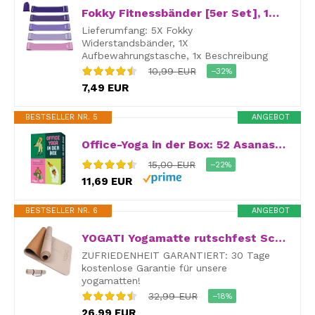
Fokky Fitnessbänder [5er Set], 100% Naturlatex Resistance Bands
Lieferumfang: 5X Fokky
Widerstandsbänder, 1X
Aufbewahrungstasche, 1x Beschreibung
10,99 EUR
−32%
7,49 EUR
BESTSELLER NR. 5
ANGEBOT
Office-Yoga in der Box: 52 Asanas zum Dehnen, Lockern und Entspannen | Karten mit Übungen für Büro und Homeoffice, gegen Rücken- und Kopfschmerzen, für bessere Konzentration
15,00 EUR
−22%
11,69 EUR
BESTSELLER NR. 6
ANGEBOT
YOGATI Yogamatte rutschfest Schadstofffrei, mit Tragegurt. Yoga Matte mit Ausrichtungslinien. Ideal Yogamatten als Gymnastikmatte, Sportmatte, Fitnessmatte, Jogamatte – Yoga mat
ZUFRIEDENHEIT GARANTIERT: 30 Tage
kostenlose Garantie für unsere
yogamatten!
32,99 EUR
−18%
26,99 EUR