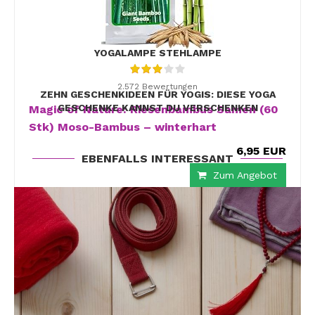
vorheriger Beitrag
YOGALAMPE STEHLAMPE
nächster Beitrag
2.572 Bewertungen
ZEHN GESCHENKIDEEN FÜR YOGIS: DIESE YOGA
GESCHENKE KANNST DU VERSCHENKEN
Magic of Nature: Riesenbambus Samen (60
Stk) Moso-Bambus – winterhart
6,95 EUR
EBENFALLS INTERESSANT
Zum Angebot