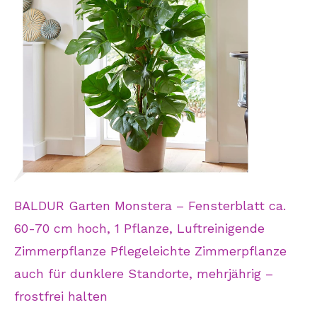
BALDUR Garten Monstera – Fensterblatt ca.
60-70 cm hoch, 1 Pflanze, Luftreinigende
Zimmerpflanze Pflegeleichte Zimmerpflanze
auch für dunklere Standorte, mehrjährig –
frostfrei halten