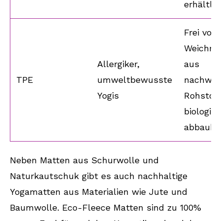
erhältlic
Frei von
Weichma
Allergiker,
aus
TPE
umweltbewusste
nachwa
Yogis
Rohstoff
biologis
abbauba
Neben Matten aus Schurwolle und
Naturkautschuk gibt es auch nachhaltige
Yogamatten aus Materialien wie Jute und
Baumwolle. Eco-Fleece Matten sind zu 100%