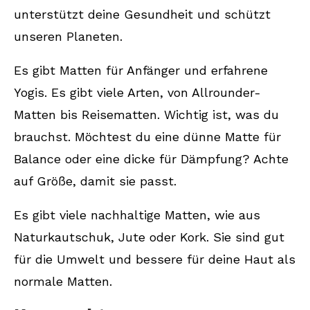
Nachhaltig vs. konventionell
unterstützt deine Gesundheit und schützt
unseren Planeten.
Fazit
Es gibt Matten für Anfänger und erfahrene
FAQ
Yogis. Es gibt viele Arten, von Allrounder-
Aus welchen Materialien bestehen
Matten bis Reisematten. Wichtig ist, was du
nachhaltige Yogamatten?
brauchst. Möchtest du eine dünne Matte für
Wie pflege und reinige ich meine
Balance oder eine dicke für Dämpfung? Achte
nachhaltige Yogamatte richtig?
auf Größe, damit sie passt.
Für welche Yogastile eignen sich
Es gibt viele nachhaltige Matten, wie aus
nachhaltige Matten?
Naturkautschuk, Jute oder Kork. Sie sind gut
Worauf sollte ich beim Kauf einer
für die Umwelt und bessere für deine Haut als
nachhaltigen Yogamatte achten?
normale Matten.
Wie lange hält eine nachhaltige