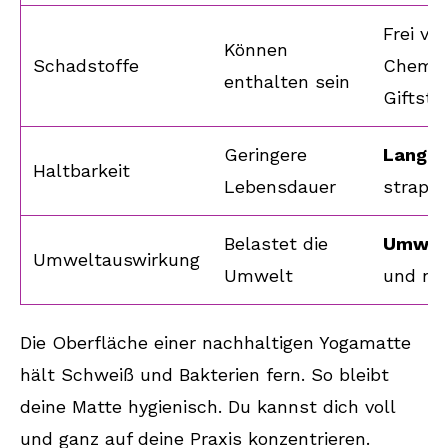
Frei vo
Können
Schadstoffe
Chemik
enthalten sein
Giftsto
Geringere
Langle
Haltbarkeit
Lebensdauer
strapaz
Belastet die
Umwelt
Umweltauswirkung
Umwelt
und nac
Die Oberfläche einer nachhaltigen Yogamatte
hält Schweiß und Bakterien fern. So bleibt
deine Matte hygienisch. Du kannst dich voll
und ganz auf deine Praxis konzentrieren.