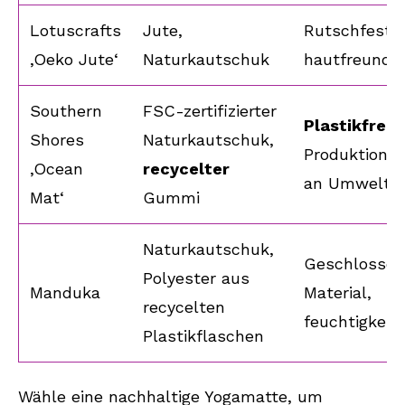
Lotuscrafts
Jute,
Rutschfest,
‚Oeko Jute‘
Naturkautschuk
hautfreundli
Southern
FSC-zertifizierter
Plastikfreie
Shores
Naturkautschuk,
Produktion,
‚Ocean
recycelter
an Umweltpr
Mat‘
Gummi
Naturkautschuk,
Geschlossenz
Polyester aus
Manduka
Material,
recycelten
feuchtigkeit
Plastikflaschen
Wähle eine nachhaltige Yogamatte, um