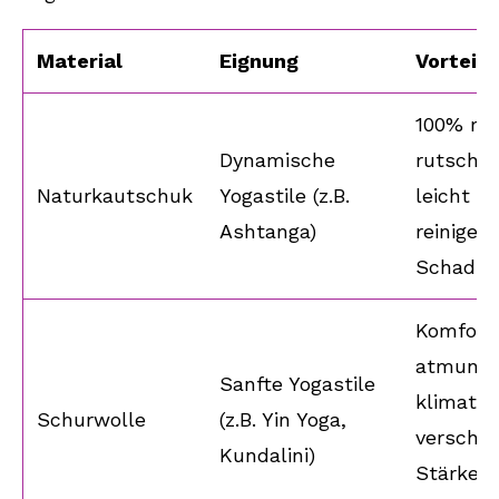
Material
Eignung
Vorteile
100% rec
Dynamische
rutschfe
Naturkautschuk
Yogastile (z.B.
leicht zu
Ashtanga)
reinigen
Schadst
Komforta
atmungs
Sanfte Yogastile
klimatisi
Schurwolle
(z.B. Yin Yoga,
verschi
Kundalini)
Stärken