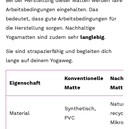
Bei der Herstellung dieser Matten werden faire
Arbeitsbedingungen eingehalten. Das
bedeutet, dass gute Arbeitsbedingungen für
die Herstellung sorgen. Nachhaltige
Yogamatten sind zudem sehr
langlebig
.
Sie sind strapazierfähig und begleiten dich
lange auf deinem Yogaweg.
Konventionelle
Nachha
Eigenschaft
Matte
Matte
Naturk
Synthetisch,
Material
recycel
PVC
Mikrofa