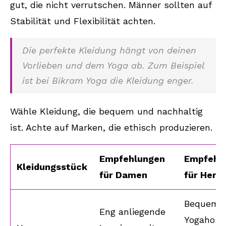
gut, die nicht verrutschen. Männer sollten auf
Stabilität und Flexibilität achten.
Die perfekte Kleidung hängt von deinen
Vorlieben und dem Yoga ab. Zum Beispiel
ist bei Bikram Yoga die Kleidung enger.
Wähle Kleidung, die bequem und nachhaltig
ist. Achte auf Marken, die ethisch produzieren.
Empfehlungen
Empfehl
Kleidungsstück
für Damen
für Herr
Bequeme
Eng anliegende
Yogahose