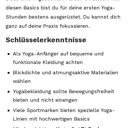
diesen Basics bist du für deine ersten Yoga-
Welche Yoga-Accessoires benötige ich
Stunden bestens ausgerüstet. Du kannst dich
als Anfänger?
ganz auf deine Praxis fokussieren.
Welche bekannten Marken bieten
hochwertige Yoga-Kleidung an?
Schlüsselerkenntnisse
Als Yoga-Anfänger auf bequeme und
funktionale Kleidung achten
Blickdichte und atmungsaktive Materialien
wählen
Yogabekleidung sollte Bewegungsfreiheit
bieten und nicht einengen
Viele Sportmarken bieten spezielle Yoga-
Linien mit hochwertigen Basics