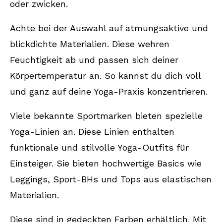
oder zwicken.
Fazit
Achte bei der Auswahl auf atmungsaktive und
FAQ
blickdichte Materialien. Diese wehren
Worauf sollte ich bei der Wahl von
Feuchtigkeit ab und passen sich deiner
Yoga-Kleidung als Anfänger achten?
Körpertemperatur an. So kannst du dich voll
Welche Materialien eignen sich am
und ganz auf deine Yoga-Praxis konzentrieren.
besten für Yoga-Kleidung?
Viele bekannte Sportmarken bieten spezielle
Aus welchen Kleidungsstücken
Yoga-Linien an. Diese Linien enthalten
besteht ein perfektes Yoga-Outfit für
funktionale und stilvolle Yoga-Outfits für
Anfänger?
Einsteiger. Sie bieten hochwertige Basics wie
Wie pflege ich meine Yoga-Kleidung
Leggings, Sport-BHs und Tops aus elastischen
richtig?
Materialien.
Gibt es nachhaltige und faire Optionen
für Yoga-Bekleidung?
Diese sind in gedeckten Farben erhältlich. Mit