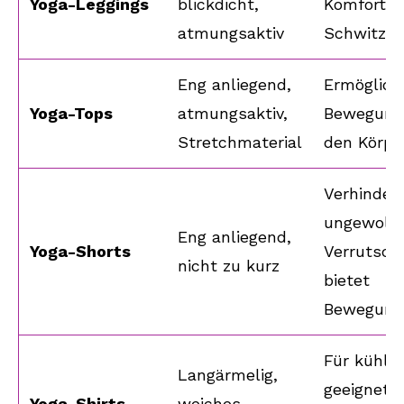
Yoga-Leggings
blickdicht,
Komfort, r
atmungsaktiv
Schwitze
Eng anliegend,
Ermöglicht
Yoga-Tops
atmungsaktiv,
Bewegung,
Stretchmaterial
den Körpe
Verhindert
ungewollt
Eng anliegend,
Yoga-Shorts
Verrutsch
nicht zu kurz
bietet
Bewegungs
Für kühle
Langärmelig,
geeignet,
Yoga-Shirts
weiches