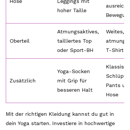
Hose
Leggings mit
ausreich
hoher Taille
Bewegung
Atmungsaktives,
Weites,
Oberteil
tailliertes Top
atmungsa
oder Sport-BH
T-Shirt
Klassisc
Yoga-Socken
Schlüpfer
Zusätzlich
mit Grip für
Pants unt
besseren Halt
Hose
Mit der richtigen Kleidung kannst du gut in
dein Yoga starten. Investiere in hochwertige