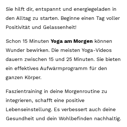
Sie hilft dir, entspannt und energiegeladen in
FAQ
den Alltag zu starten. Beginne einen Tag voller
Wie lange sollte eine Yoga-
Positivität und Gelassenheit!
Morgenroutine dauern?
Schon 15 Minuten
Yoga am Morgen
können
Welche Vorteile hat Yoga am Morgen?
Wunder bewirken. Die meisten Yoga-Videos
Welche Yoga-Übungen eignen sich
dauern zwischen 15 und 25 Minuten. Sie bieten
besonders für den Morgen?
ein effektives Aufwärmprogramm für den
Muss ich ein erfahrener Yogi sein, um
ganzen Körper.
morgens Yoga zu praktizieren?
Faszientraining in deine Morgenroutine zu
Wie kann ich Yoga am besten in meine
integrieren, schafft eine positive
Morgenroutine integrieren?
Lebenseinstellung. Es verbessert auch deine
Gesundheit und dein Wohlbefinden nachhaltig.