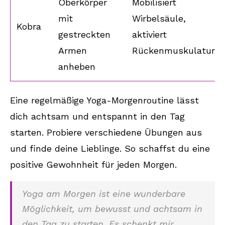
Oberkörper
Mobilisiert
mit
Wirbelsäule,
Kobra
gestreckten
aktiviert
Armen
Rückenmuskulatur
anheben
Eine regelmäßige Yoga-Morgenroutine lässt
dich achtsam und entspannt in den Tag
starten. Probiere verschiedene Übungen aus
und finde deine Lieblinge. So schaffst du eine
positive Gewohnheit für jeden Morgen.
Yoga am Morgen ist eine wunderbare
Möglichkeit, um bewusst und achtsam in
den Tag zu starten. Es schenkt mir