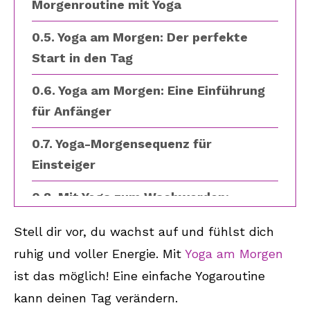
Morgenroutine mit Yoga
Yoga am Morgen: Der perfekte
Start in den Tag
Yoga am Morgen: Eine Einführung
für Anfänger
Yoga-Morgensequenz für
Einsteiger
Mit Yoga zum Wachwerden:
Morgendliche Yogaübungen
Stell dir vor, du wachst auf und fühlst dich
Yoga-Aufwärmprogramm für den
ruhig und voller Energie. Mit
Yoga am Morgen
perfekten Tagesstart
ist das möglich! Eine einfache Yogaroutine
kann deinen Tag verändern.
Fazit