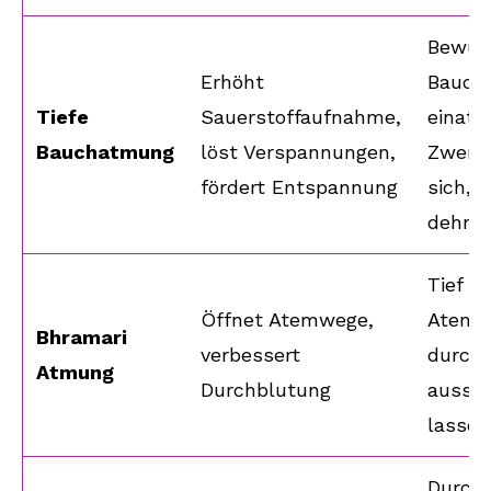
Bewuss
Erhöht
Bauch
Tiefe
Sauerstoffaufnahme,
einatm
Bauchatmung
löst Verspannungen,
Zwerch
fördert Entspannung
sich, 
dehnt 
Tief e
Öffnet Atemwege,
Atem 
Bhramari
verbessert
durch 
Atmung
Durchblutung
ausst
lassen
Durch 