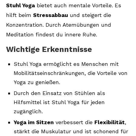
Stuhl Yoga
bietet auch mentale Vorteile. Es
Ist Stuhl-Yoga auch für ältere
hilft beim
Stressabbau
und steigert die
Menschen geeignet?
Konzentration. Durch Atemübungen und
Kann ich Stuhl-Yoga auch am
Meditation findest du innere Ruhe.
Arbeitsplatz praktizieren?
Wichtige Erkenntnisse
Welche Fehler sollte ich beim Yoga im
Sitzen vermeiden?
Stuhl Yoga ermöglicht es Menschen mit
Wie kann ich erfolgreich Stuhl-Yoga
Mobilitätseinschränkungen, die Vorteile von
praktizieren?
Yoga zu genießen.
Durch den Einsatz von Stühlen als
Hilfsmittel ist Stuhl Yoga für jeden
zugänglich.
Yoga im Sitzen
verbessert die
Flexibilität
,
stärkt die Muskulatur und ist schonend für