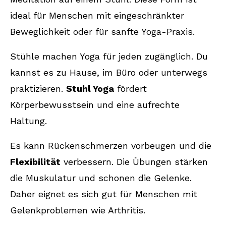
ideal für Menschen mit eingeschränkter
Fazit
Beweglichkeit oder für sanfte Yoga-Praxis.
FAQ
Stühle machen Yoga für jeden zugänglich. Du
Für wen ist Stuhl-Yoga geeignet?
kannst es zu Hause, im Büro oder unterwegs
praktizieren.
Stuhl Yoga
fördert
Welche Vorteile bietet Yoga im Sitzen?
Körperbewusstsein und eine aufrechte
Was brauche ich für Stuhl-Yoga?
Haltung.
Wie sitze ich richtig beim Yoga auf
Es kann Rückenschmerzen vorbeugen und die
dem Stuhl?
Flexibilität
verbessern. Die Übungen stärken
Welche Atemtechniken eignen sich
die Muskulatur und schonen die Gelenke.
für Stuhl-Yoga?
Daher eignet es sich gut für Menschen mit
Welche einfachen Stuhl-Yoga-
Gelenkproblemen wie Arthritis.
Übungen gibt es für Einsteiger?