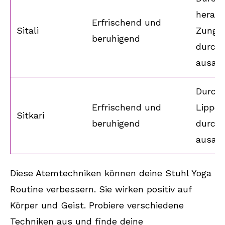
heraus
Erfrischend und
Sitali
Zunge 
beruhigend
durch
ausat
Durch 
Erfrischend und
Lippen
Sitkari
beruhigend
durch
ausat
Diese Atemtechniken können deine Stuhl Yoga
Routine verbessern. Sie wirken positiv auf
Körper und Geist. Probiere verschiedene
Techniken aus und finde deine