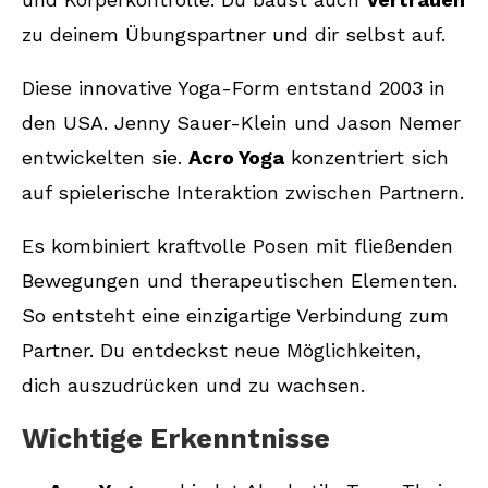
zu deinem Übungspartner und dir selbst auf.
Aus welchen Elementen besteht Acro
Yoga?
Diese innovative Yoga-Form entstand 2003 in
Welche Übungen eignen sich für Acro
den USA. Jenny Sauer-Klein und Jason Nemer
Yoga Anfänger?
entwickelten sie.
Acro Yoga
konzentriert sich
Kann man Acro Yoga auch alleine
auf spielerische Interaktion zwischen Partnern.
üben?
Es kombiniert kraftvolle Posen mit fließenden
Was sind die Vorteile von Acro Yoga?
Bewegungen und therapeutischen Elementen.
Welche Tipps gibt es für den Einstieg
So entsteht eine einzigartige Verbindung zum
ins Acro Yoga?
Partner. Du entdeckst neue Möglichkeiten,
dich auszudrücken und zu wachsen.
Was ist die Acro Yoga Community?
Wichtige Erkenntnisse