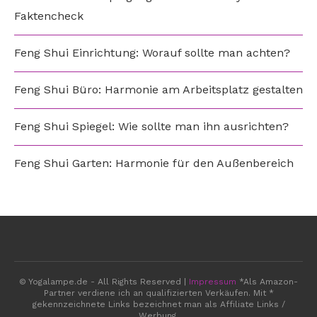
Faktencheck
Feng Shui Einrichtung: Worauf sollte man achten?
Feng Shui Büro: Harmonie am Arbeitsplatz gestalten
Feng Shui Spiegel: Wie sollte man ihn ausrichten?
Feng Shui Garten: Harmonie für den Außenbereich
© Yogalampe.de - All Rights Reserved |
Impressum
*Als Amazon-
Partner verdiene ich an qualifizierten Verkäufen. Mit *
gekennzeichnete Links bezeichnet man als Affiliate Links /
Werbung.